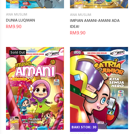
ANA MUSLIM
ANA MUSLIM
DUNIA LUQMAN
IMPIAN AMANI-AMANI ADA
RM9.90
IDEA!
RM9.90
Sold Out
BAKI STOK: 30