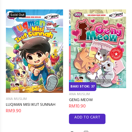
Sold Out
BAKI STOK: 37
ANA MUSLIM
ANA MUSLIM
GENG MEOW
LUQMAN MISI IKUT SUNNAH
RM10.90
RM9.90
ADD TO CART