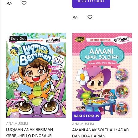
ADD TO CART
Sold Out
BAKI STOK: 39
ANA MUSLIM
ANA MUSLIM
LUQMAN ANAK BERIMAN
AMANI ANAK SOLEHAH : ADAB
GRRR... HELLO DINOSAUR
DAN DOA HARIAN