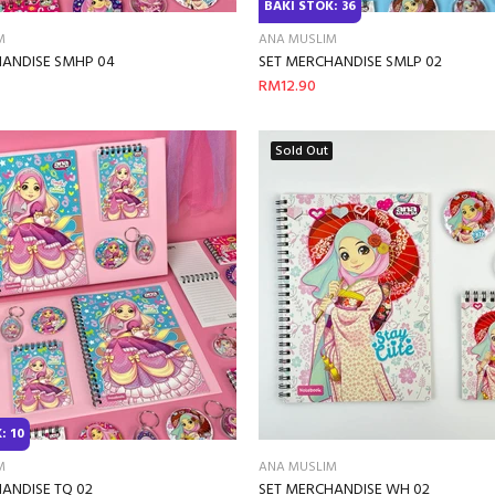
BAKI STOK: 36
M
ANA MUSLIM
HANDISE SMHP 04
SET MERCHANDISE SMLP 02
RM12.90
Sold Out
: 10
M
ANA MUSLIM
ANDISE TQ 02
SET MERCHANDISE WH 02