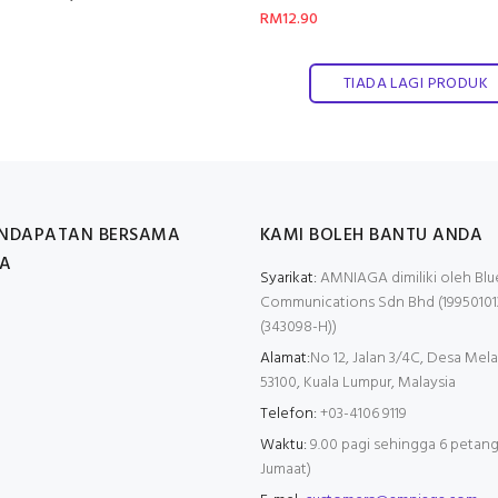
RM12.90
TIADA LAGI PRODUK
ENDAPATAN BERSAMA
KAMI BOLEH BANTU ANDA
A
Syarikat:
AMNIAGA dimiliki oleh Blu
Communications Sdn Bhd (19950101
(343098-H))
Alamat:
No 12, Jalan 3/4C, Desa Mela
53100, Kuala Lumpur, Malaysia
Telefon:
+03-4106 9119
Waktu:
9.00 pagi sehingga 6 petang 
Jumaat)