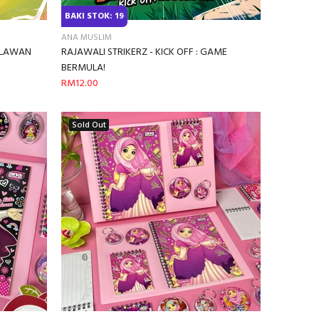
BAKI STOK: 19
ANA MUSLIM
I LAWAN
RAJAWALI STRIKERZ - KICK OFF : GAME
BERMULA!
RM12.00
Sold Out