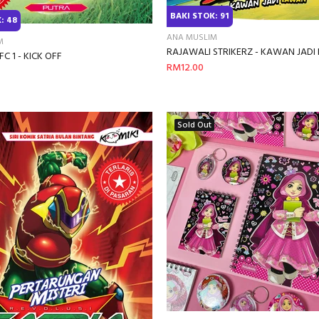
BAKI STOK: 91
: 48
ANA MUSLIM
M
RAJAWALI STRIKERZ - KAWAN JAD
C 1 - KICK OFF
RM12.00
Sold Out