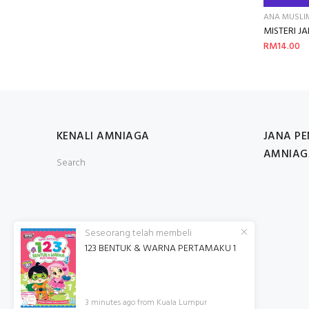
ANA MUSLI
MISTERI J
RM14.00
KENALI AMNIAGA
JANA P
AMNIAG
Search
Seseorang telah membeli
123 BENTUK & WARNA PERTAMAKU 1
3
minutes ago from Kuala Lumpur