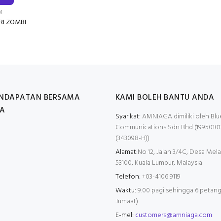
M
ARI ZOMBI
ENDAPATAN BERSAMA
KAMI BOLEH BANTU ANDA
A
Syarikat:
AMNIAGA dimiliki oleh Blu
Communications Sdn Bhd (19950101
(343098-H))
Alamat:
No 12, Jalan 3/4C, Desa Mela
53100, Kuala Lumpur, Malaysia
Telefon:
+03-4106 9119
Waktu:
9.00 pagi sehingga 6 petang 
Jumaat)
E-mel:
customers@amniaga.com