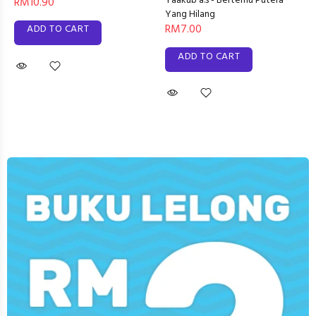
Yaakub a.s - Bertemu Putera
RM10.90
Yang Hilang
RM7.00
ADD TO CART
ADD TO CART