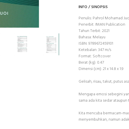
INFO / SINOPSIS
Penulis: Pahrol Mohamad Juo
Penerbit: IMAN Publication
Tahun Terbit: 2021
Bahasa: Melayu
ISBN: 9789672459101
Ketebalan: 347 m/s
Format: Softcover
Berat (kg): 0.47
Dimensi (cm): 21 x 14.8 x 1.9
Gelisah, risau, takut, putus asa
Mengapa emosi sebegini yang 
sama ada kita sedar ataupun t
Kita mencuba bermacam-macam
menyembuhkan, namun adaka