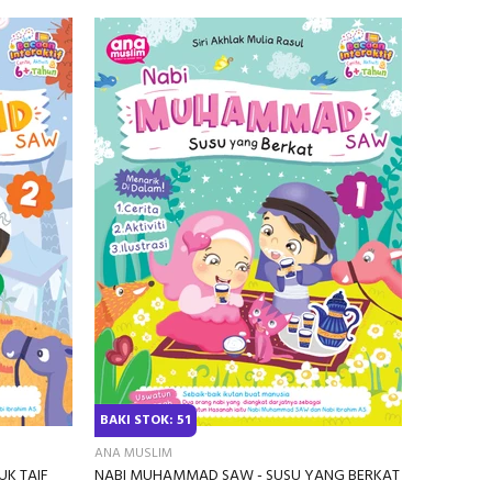
Sold Ou
BAKI STOK: 51
PACU PUBL
Kembara Ma
ANA MUSLIM
RM70.00
K TAIF
NABI MUHAMMAD SAW - SUSU YANG BERKAT