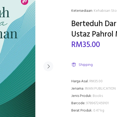
Ketersediaan:
Kehabisan Sto
Berteduh Dar
Ustaz Pahrol
RM35.00
Shipping
Harga Asal:
RM35.00
Jenama:
IMAN PUBLICATION
Jenis Produk:
Books
Barcode:
9789672459101
Berat Produk:
0.47 kg