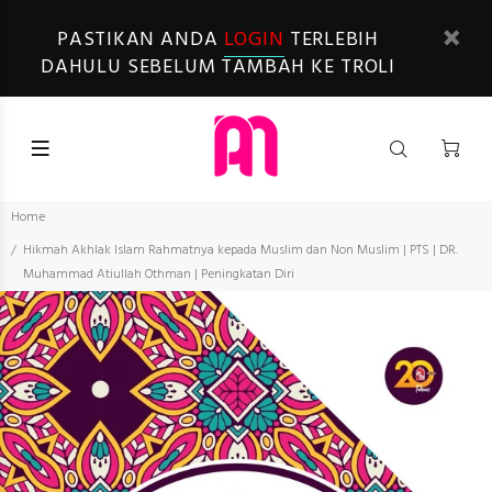
PASTIKAN ANDA
LOGIN
TERLEBIH
DAHULU SEBELUM TAMBAH KE TROLI
Home
Hikmah Akhlak Islam Rahmatnya kepada Muslim dan Non Muslim | PTS | DR.
Muhammad Atiullah Othman | Peningkatan Diri