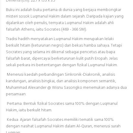
Dimensi (cm): 22.7 x 15.3 x 3.5
Buku ini adalah buku pertama di dunia yang berjaya membongkar
misteri sosok Luqmanul Hakim dalam sejarah. Daripada kajian yang
dijalankan oleh penulis, ternyata Luqmanul Hakim adalah ahli
falsafah Athens, iaitu Socrates (469 - 366 SM).
Tradisi hadith menyatakan Luqmanul Hakim merupakan lelaki
berkulit hitam (keturunan negro) dan bekas hamba sahaya. Tetapi
Socrates yang selama ini dikenal sebagai pencetus atau bapa
falsafah barat, dipercayai berketurunan kulit putih Eropah. Jelas
sekali perkara ini bertentangan dengan fizikal Luqmanul Hakim.
Menerusi kaedah perbandingan Sinkronik-Diakronik, analisis
kandungan, analisis bingkai, dan analisis komponen semantik,
Muhammad Alexander @ Wisnu Sasongko menemukan adanya dua
persamaan:
Pertama: Bentuk fizikal Socrates sama 100% dengan Luqmanul
Hakim, iaitu berkulit hitam.
Kedua: Ajaran falsafah Socrates memiliki tematik sama 100%
dengan nasihat Luqmanul Hakim dalam Al-Quran, menerusi surah
Luqman.