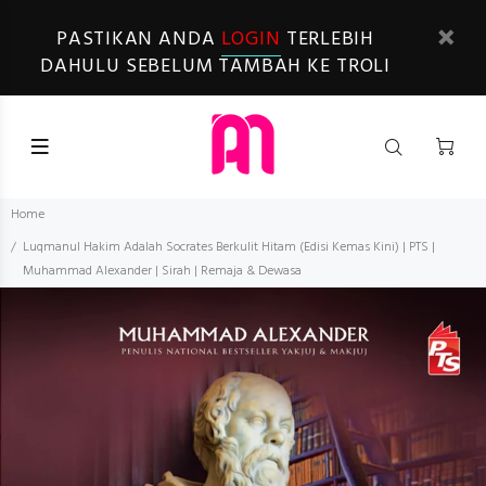
PASTIKAN ANDA
LOGIN
TERLEBIH
DAHULU SEBELUM TAMBAH KE TROLI
Home
Luqmanul Hakim Adalah Socrates Berkulit Hitam (Edisi Kemas Kini) | PTS |
Muhammad Alexander | Sirah | Remaja & Dewasa