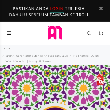
PASTIKAN ANDA
LOGIN
TERLEBIH
DAHULU SEBELUM TAMBAH KE TROLI
Home
Tafsir Al Azhar Tafsir Surah Al-Anbiyaa' dan Juzuk 17 | PTS | Hamka | Quran,
Tafsir & Tadabbur | Remaja & Dewasa