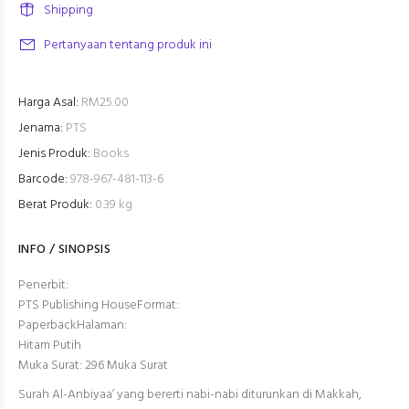
Shipping
Pertanyaan tentang produk ini
Harga Asal:
RM25.00
Jenama:
PTS
Jenis Produk:
Books
Barcode:
978-967-481-113-6
Berat Produk:
0.39 kg
INFO / SINOPSIS
Penerbit:
PTS Publishing House
Format:
Paperback
Halaman:
Hitam Putih
Muka Surat:
296
Muka Surat
Surah Al-Anbiyaa’ yang bererti nabi-nabi diturunkan di Makkah,