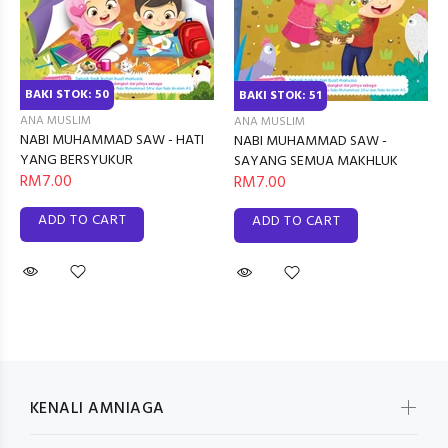
BAKI STOK: 50
BAKI STOK: 51
ANA MUSLIM
ANA MUSLIM
NABI MUHAMMAD SAW - HATI
NABI MUHAMMAD SAW -
YANG BERSYUKUR
SAYANG SEMUA MAKHLUK
RM7.00
RM7.00
ADD TO CART
ADD TO CART
KENALI AMNIAGA