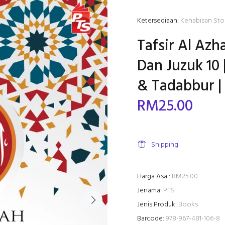
Ketersediaan:
Kehabisan Sto
Tafsir Al Azh
Dan Juzuk 10 
& Tadabbur |
RM25.00
Shipping
Harga Asal:
RM25.00
Jenama:
PTS
Jenis Produk:
Books
Barcode:
978-967-481-106-8