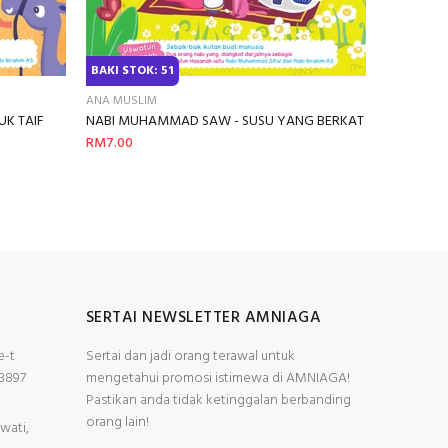
BAKI STOK: 51
PACU PUBL
Kembara Ma
ANA MUSLIM
RM70.00
K TAIF
NABI MUHAMMAD SAW - SUSU YANG BERKAT
RM7.00
SERTAI NEWSLETTER AMNIAGA
e-t
Sertai dan jadi orang terawal untuk
3897
mengetahui promosi istimewa di AMNIAGA!
Pastikan anda tidak ketinggalan berbanding
orang lain!
wati,