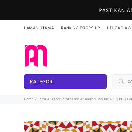
PASTIKAN 
LAMAN UTAMA
RANKING DROPSHIP
UPLOAD AW
KATEGORI
Home
Tafsir Al Azhar Tafsir Surah At-Taubah Dan Juzuk 10 | PTS | H