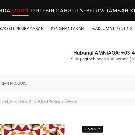
ANDA
LOGIN
TERLEBIH DAHULU SEBELUM TAMBAH KE
B/RESIT PEMBAYARAN
PENGHANTARAN
MAKLUMAT PENTING
Hubungi AMNIAGA: +03-4
9:00 pagi sehingga 6:00 petang (Is
amka | Quran, Tafsir & Tadabbur | Remaja & Dewasa
Sold Out