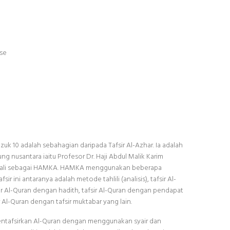
se
zuk 10 adalah sebahagian daripada Tafsir Al-Azhar. Ia adalah
ung nusantara iaitu Profesor Dr. Haji Abdul Malik Karim
enali sebagai HAMKA. HAMKA menggunakan beberapa
 ini antaranya adalah metode tahlili (analisis), tafsir Al-
ir Al-Quran dengan hadith, tafsir Al-Quran dengan pendapat
ir Al-Quran dengan tafsir muktabar yang lain.
 mentafsirkan Al-Quran dengan menggunakan syair dan