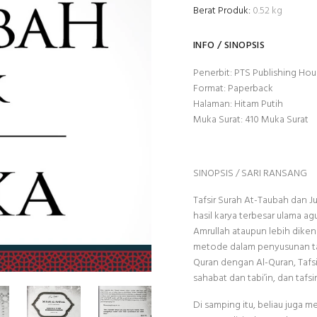
Berat Produk:
0.52 kg
INFO / SINOPSIS
Penerbit:
PTS Publishing Hou
Format:
Paperback
Halaman:
Hitam Putih
Muka Surat:
410
Muka Surat
SINOPSIS / SARI RANSANG
Tafsir Surah At-Taubah dan Ju
hasil karya terbesar ulama ag
Amrullah ataupun lebih dik
metode dalam penyusunan tafsir
Quran dengan Al-Quran, Tafs
sahabat dan tabi’in, dan tafs
Di samping itu, beliau juga