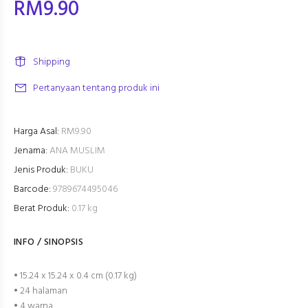
RM9.90
Shipping
Pertanyaan tentang produk ini
Harga Asal:
RM9.90
Jenama:
ANA MUSLIM
Jenis Produk:
BUKU
Barcode:
9789674495046
Berat Produk:
0.17 kg
INFO / SINOPSIS
• 15.24 x 15.24 x 0.4 cm (0.17 kg)
• 24 halaman
• 4 warna