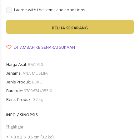
I agree with the terms and conditions
BELI IA SEKARANG
DITAMBAH KE SENARAI SUKAAN
Harga Asal:
RM10.90
Jenama:
ANA MUSLIM
Jenis Produk:
BUKU
Barcode:
9789674495510
Berat Produk:
0.2 kg
INFO / SINOPSIS
Highlight
• 14.8 x 21 x 0.5 cm (0.2 kg)