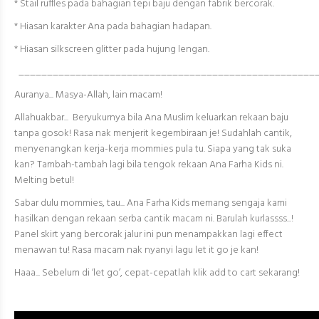
* Stail ruffles pada bahagian tepi baju dengan fabrik bercorak.
* Hiasan karakter Ana pada bahagian hadapan.
* Hiasan silkscreen glitter pada hujung lengan.
________________________________
____________________
Auranya... Masya-Allah, lain macam!
Allahuakbar... Beryukurnya bila Ana Muslim keluarkan rekaan baju
tanpa gosok! Rasa nak menjerit kegembiraan je! Sudahlah cantik,
menyenangkan kerja-kerja mommies pula tu. Siapa yang tak suka
kan? Tambah-tambah lagi bila tengok rekaan Ana Farha Kids ni.
Melting betul!
Sabar dulu mommies, tau... Ana Farha Kids memang sengaja kami
hasilkan dengan rekaan serba cantik macam ni. Barulah kurlassss...!
Panel skirt yang bercorak jalur ini pun menampakkan lagi effect
menawan tu! Rasa macam nak nyanyi lagu let it go je kan!
Haaa... Sebelum di ‘let go’, cepat-cepatlah klik add to cart sekarang!