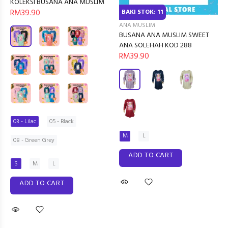
KOLEKSI BUSANA ANA MUSLIM
RM39.90
BAKI STOK: 11
ANA MUSLIM
BUSANA ANA MUSLIM SWEET
ANA SOLEHAH KOD 288
RM39.90
03 - Lilac
05 - Black
M
L
08 - Green Grey
ADD TO CART
S
M
L
ADD TO CART