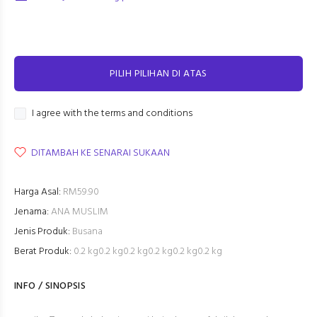
PILIH PILIHAN DI ATAS
I agree with the terms and conditions
DITAMBAH KE SENARAI SUKAAN
Harga Asal:
RM59.90
Jenama:
ANA MUSLIM
Jenis Produk:
Busana
Berat Produk:
0.2 kg0.2 kg0.2 kg0.2 kg0.2 kg0.2 kg
INFO / SINOPSIS