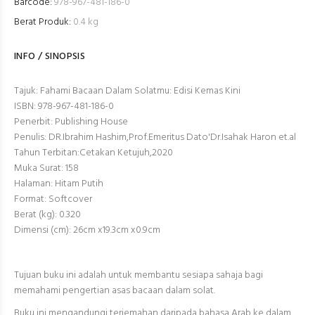
Barcode:
978-967-481-186-0
Berat Produk:
0.4 kg
INFO / SINOPSIS
Tajuk: Fahami Bacaan Dalam Solatmu: Edisi Kemas Kini
ISBN: 978-967-481-186-0
Penerbit: Publishing House
Penulis: DR.Ibrahim Hashim,Prof.Emeritus Dato'Dr.Isahak Haron et.al
Tahun Terbitan:Cetakan Ketujuh,2020
Muka Surat: 158
Halaman: Hitam Putih
Format: Softcover
Berat (kg): 0.320
Dimensi (cm): 26cm x19.3cm x0.9cm
Tujuan buku ini adalah untuk membantu sesiapa sahaja bagi
memahami pengertian asas bacaan dalam solat.
Buku ini mengandungi terjemahan daripada bahasa Arab ke dalam