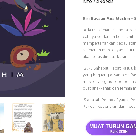
INFO / SINOPSIS
Siri Bacaan Ana Muslim - 
Ada ramai manusia hebat ya
cahaya keIslaman ke seluruh 
mempertahankan kedaulatan 
Keimanan mereka yang jitu 
akan
terus diingati kerana j
Buku Sahabat Hebat Rasulul
yang berjuang di samping Ras
mereka yang tidak berbelah 
buat anak-anak dan remaja ma
Siapakah Perindu Syurga, P
Pencari Kebenaran dan Peda