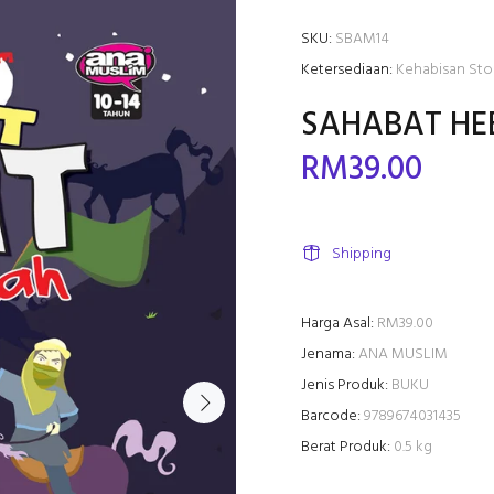
SKU:
SBAM14
Ketersediaan:
Kehabisan Sto
SAHABAT HE
RM39.00
Shipping
Harga Asal:
RM39.00
Jenama:
ANA MUSLIM
Jenis Produk:
BUKU
Barcode:
9789674031435
Berat Produk:
0.5 kg