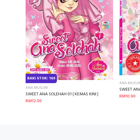
BAKI STOK: 169
ANA MUSLI
ANA MUSLIM
SWEET AN
SWEET ANA SOLEHAH 01 ( KEMAS KINI )
RM10.90
RM12.00