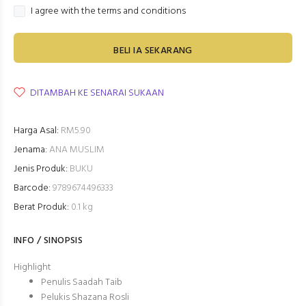
I agree with the terms and conditions
BELI IA SEKARANG
DITAMBAH KE SENARAI SUKAAN
Harga Asal:
RM5.90
Jenama:
ANA MUSLIM
Jenis Produk:
BUKU
Barcode:
9789674496333
Berat Produk:
0.1 kg
INFO / SINOPSIS
Highlight
Penulis Saadah Taib
Pelukis Shazana Rosli