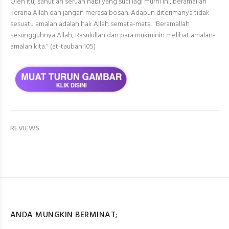
Oleh itu, sahutlah seruan nabi yang suci lagi murni ini, beramallah
kerana Allah dan jangan merasa bosan. Adapun diterimanya tidak
sesuatu amalan adalah hak Allah semata-mata. "Beramallah
sesungguhnya Allah, Rasulullah dan para mukminin melihat amalan-
amalan kita." (at-taubah:105)
REVIEWS
ANDA MUNGKIN BERMINAT;