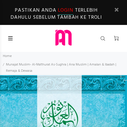
PASTIKAN ANDA
LOGIN
TERLEBIH
DAHULU SEBELUM TAMBAH KE TROLI
Home
Munajat Muslim- Al-Ma'thurat As-Sughra | Ana Muslim | Amalan & Ibadah |
Remaja & Dewasa