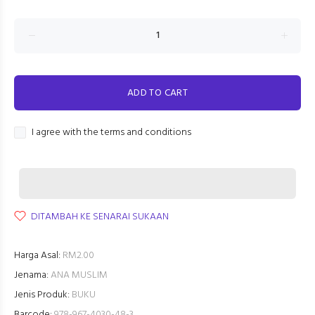
ADD TO CART
I agree with the terms and conditions
DITAMBAH KE SENARAI SUKAAN
Harga Asal:
RM2.00
Jenama:
ANA MUSLIM
Jenis Produk:
BUKU
Barcode:
978-967-4030-48-3