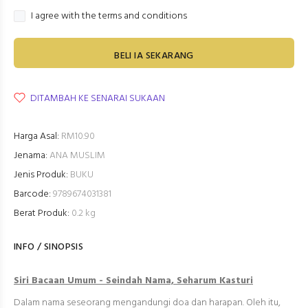
I agree with the terms and conditions
BELI IA SEKARANG
DITAMBAH KE SENARAI SUKAAN
Harga Asal:
RM10.90
Jenama:
ANA MUSLIM
Jenis Produk:
BUKU
Barcode:
9789674031381
Berat Produk:
0.2 kg
INFO / SINOPSIS
S
iri Bacaan Umum - Seindah Nama, Seharum Kastur
i
Dalam nama seseorang mengandungi doa dan harapan. Oleh itu,